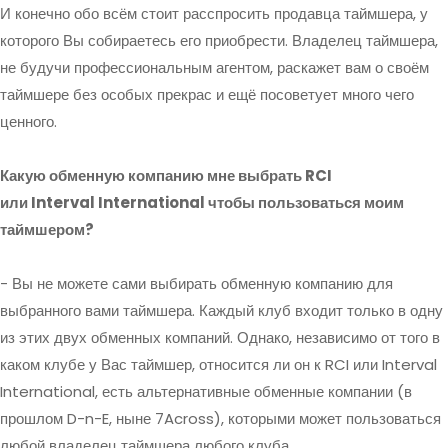
И конечно обо всём стоит расспросить продавца таймшера, у
которого Вы собираетесь его приобрести. Владелец таймшера,
не будучи профессиональным агентом, раскажет вам о своём
таймшере без особых прекрас и ещё посоветует много чего
ценного.
Какую обменную компанию мне выбрать
RCI
или
Interval
International чтобы пользоваться моим
таймшером?
- Вы не можете сами выбирать обменную компанию для
выбранного вами таймшера. Каждый клуб входит только в одну
из этих двух обменных компаний. Однако, независимо от того в
каком клубе у Вас таймшер, относится ли он к RCI или Interval
International, есть альтернативные обменные компании (в
прошлом D-n-E, ныне 7Across), которыми может пользоваться
любой владелец таймшера любого клуба.