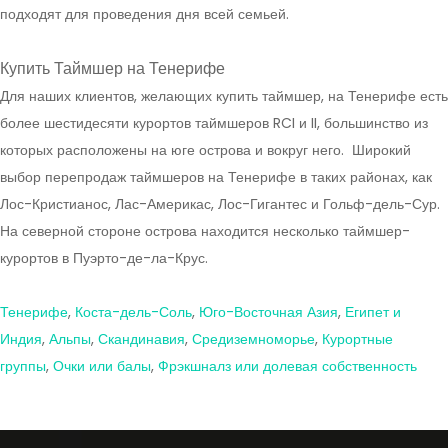
подходят для проведения дня всей семьей.
Купить Таймшер на Тенерифе
Для наших клиентов, желающих купить таймшер, на Тенерифе есть
более шестидесяти курортов таймшеров RCI и II, большинство из
которых расположены на юге острова и вокруг него. Широкий
выбор перепродаж таймшеров на Тенерифе в таких районах, как
Лос-Кристианос, Лас-Америкас, Лос-Гигантес и Гольф-дель-Сур.
На северной стороне острова находится несколько таймшер-
курортов в Пуэрто-де-ла-Крус.
Тенерифе
,
Коста-дель-Соль
,
Юго-Восточная Азия
,
Египет и
Индия
,
Альпы
,
Скандинавия
,
Средиземноморье
,
Курортные
группы
,
Очки или балы
,
Фрэкшналз или долевая собственность